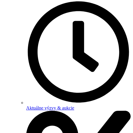
Aktuálne výzvy & aukcie