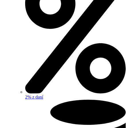
2% z daní