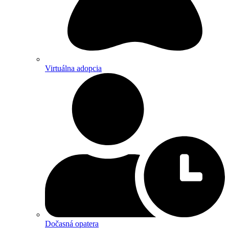
Virtuálna adopcia
Dočasná opatera