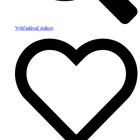
Vyhľadávač psíkov