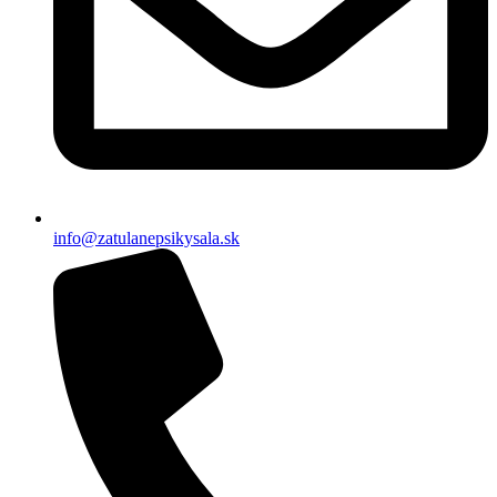
info@zatulanepsikysala.sk