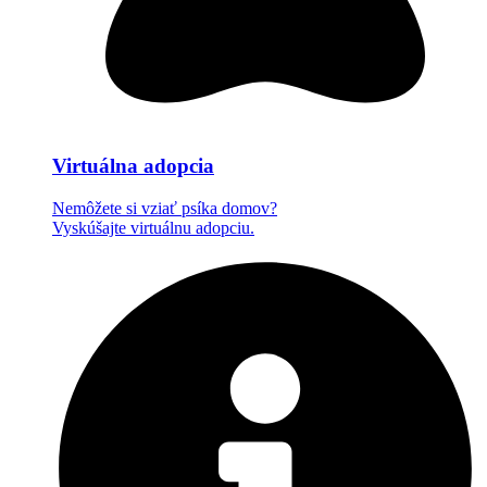
Virtuálna adopcia
Nemôžete si vziať psíka domov?
Vyskúšajte virtuálnu adopciu.