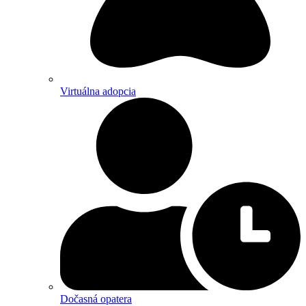
Virtuálna adopcia
Dočasná opatera