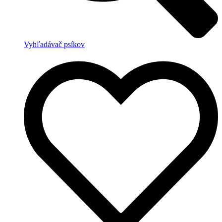
Vyhľadávač psíkov