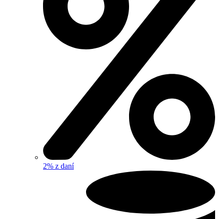
2% z daní