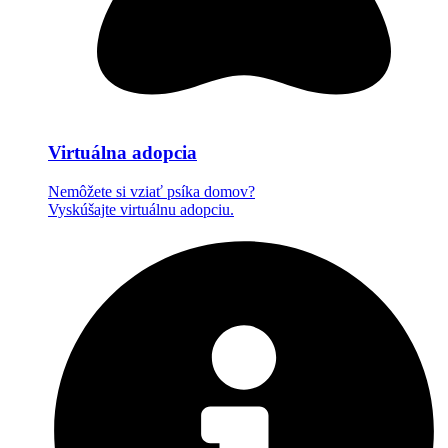
Virtuálna adopcia
Nemôžete si vziať psíka domov?
Vyskúšajte virtuálnu adopciu.