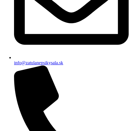
info@zatulanepsikysala.sk