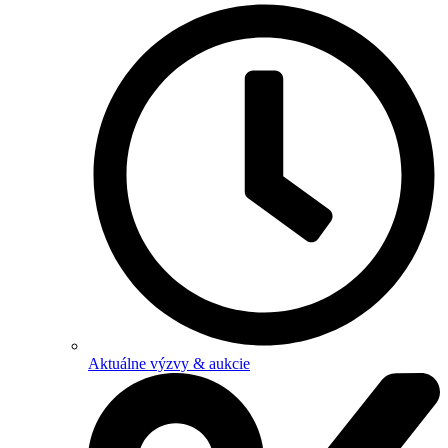
Aktuálne výzvy & aukcie