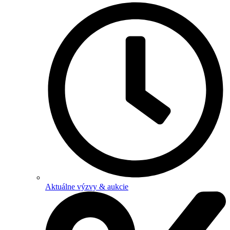
Aktuálne výzvy & aukcie