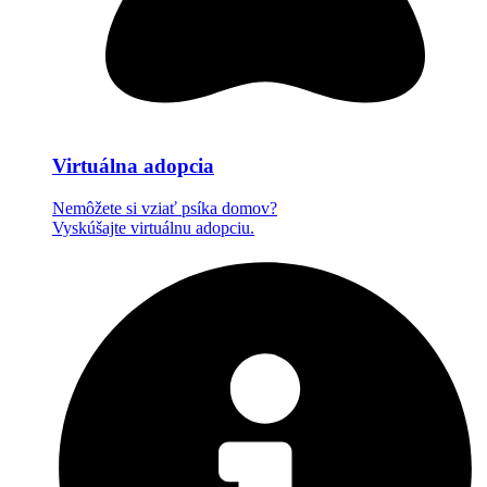
Virtuálna adopcia
Nemôžete si vziať psíka domov?
Vyskúšajte virtuálnu adopciu.