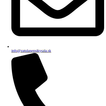
info@zatulanepsikysala.sk