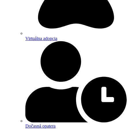
Virtuálna adopcia
Dočasná opatera