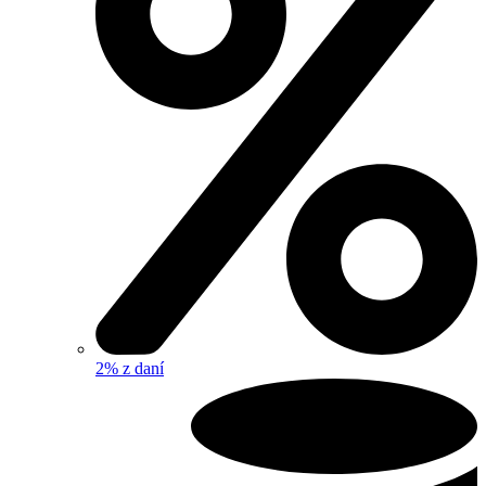
2% z daní