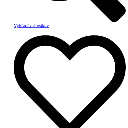
Vyhľadávač psíkov