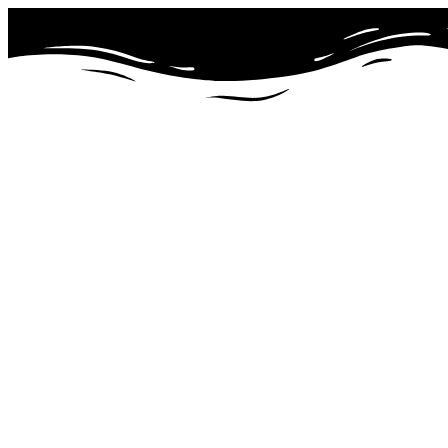
Preskočiť
na
obsah