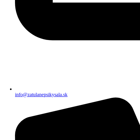
info@zatulanepsikysala.sk