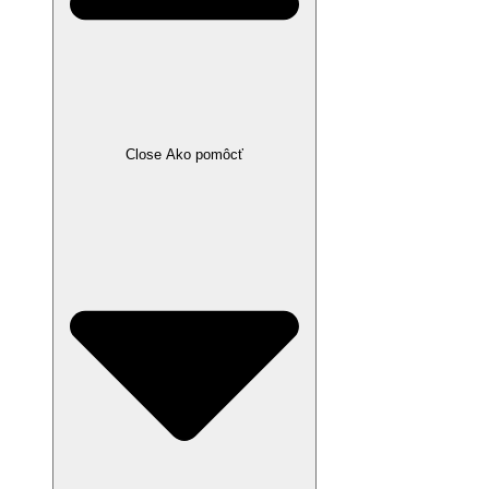
Close Ako pomôcť