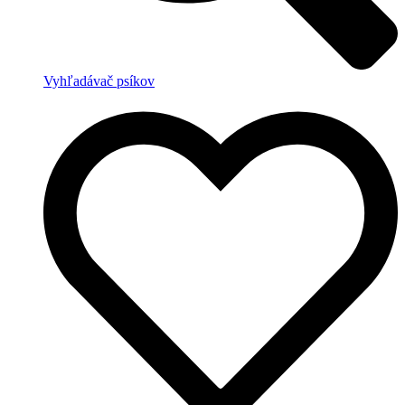
Vyhľadávač psíkov