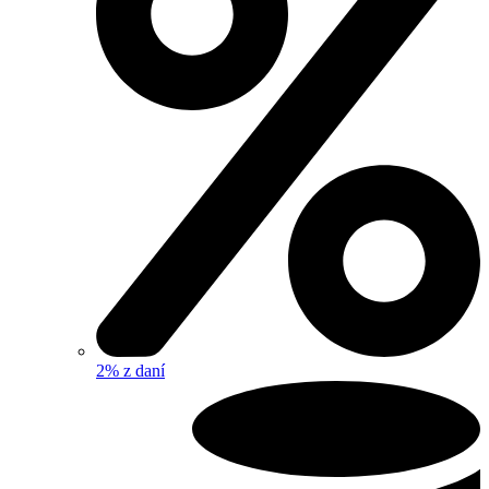
2% z daní