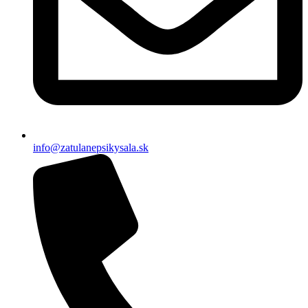
info@zatulanepsikysala.sk