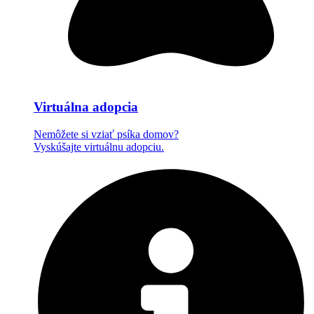
Virtuálna adopcia
Nemôžete si vziať psíka domov?
Vyskúšajte virtuálnu adopciu.