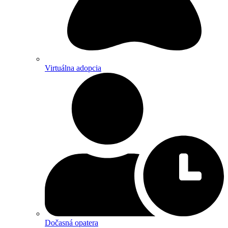
Virtuálna adopcia
Dočasná opatera