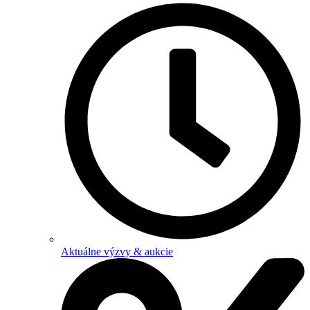
Aktuálne výzvy & aukcie