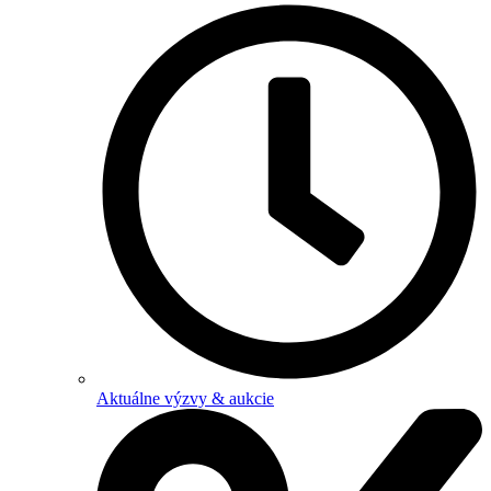
Aktuálne výzvy & aukcie