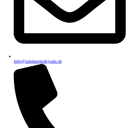
info@zatulanepsikysala.sk