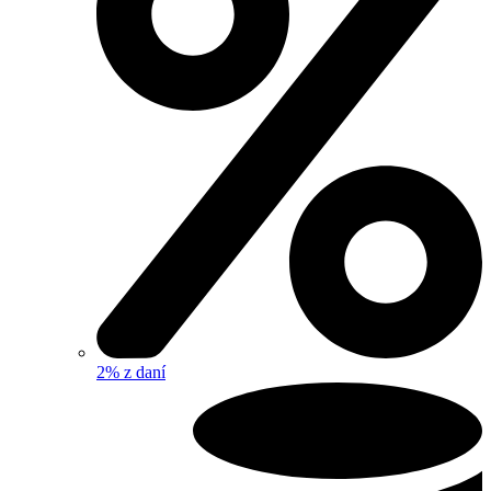
2% z daní