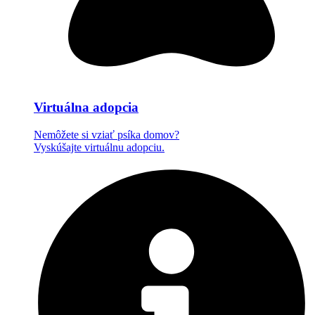
Virtuálna adopcia
Nemôžete si vziať psíka domov?
Vyskúšajte virtuálnu adopciu.