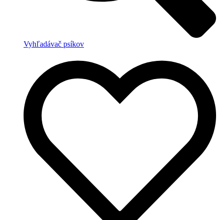
Vyhľadávač psíkov