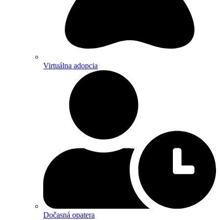
Virtuálna adopcia
Dočasná opatera