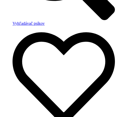
Vyhľadávač psíkov