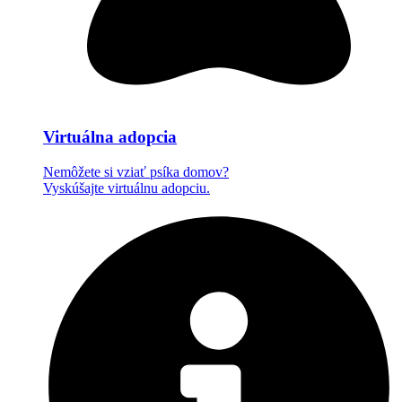
Virtuálna adopcia
Nemôžete si vziať psíka domov?
Vyskúšajte virtuálnu adopciu.