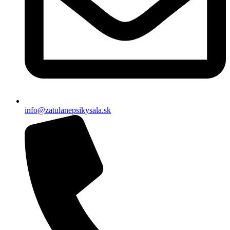
info@zatulanepsikysala.sk