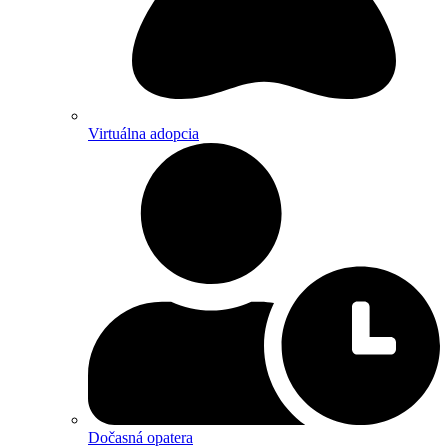
Virtuálna adopcia
Dočasná opatera