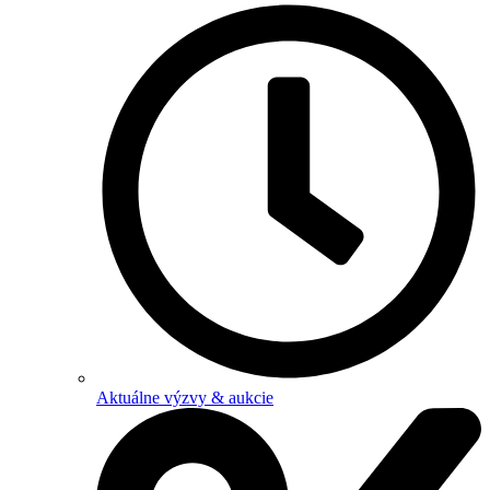
Aktuálne výzvy & aukcie