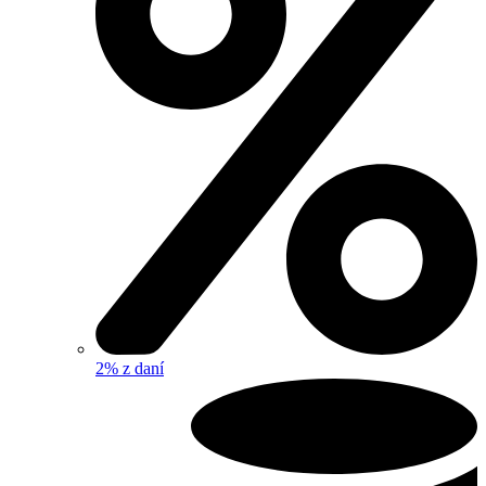
2% z daní