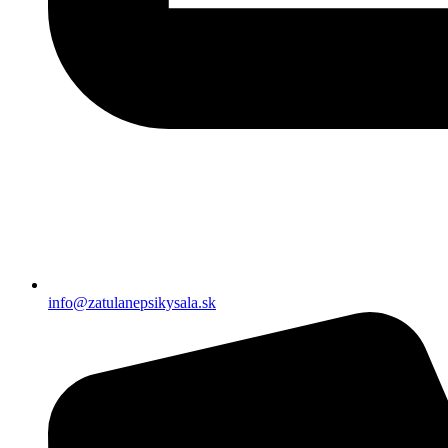
info@zatulanepsikysala.sk