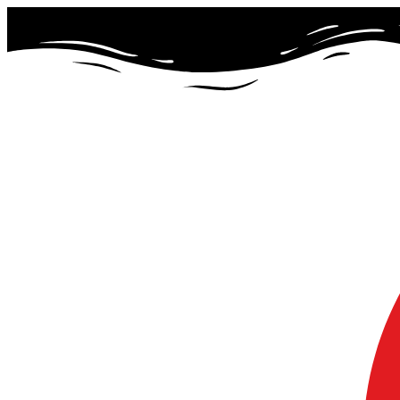
Preskočiť
na
obsah